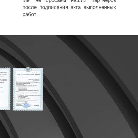
Мы не бросаем наших партнеров
после подписания акта выполненных
работ