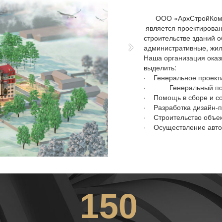
ООО «АрхСтройКомплек
является проектирован
строительстве зданий 
административные, жи
Наша организация оказ
выделить:
· Генеральное проекти
· Генеральный подря
· Помощь в сборе и со
· Разработка дизайн-п
· Строительство объек
· Осуществление автор
150